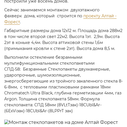
построили уже восемь домов.
Сейчас занимаемся монтажом двухэтажного
фахверк дома, который строится по
проекту Алтай -
Форест
.
Габаритные размеры дома 12х12 м. Площадь дома 288м2
в том числе второй свет 22м2. Высота 1эт. 2,9м. Высота
2эт в коньке 4,4м. Высота аттиковой стены 1,6м
(примыкания кровли к стене 2эт). Высота дома 8,5 м.
Выполнили остекление безрамными
мультифункциональными стеклопакетыми
СПД-58: Безрамные Стеклопакеты двухкамерные,
ударопрочные, шумоизоляционные,
энергосберегающие из тройного закаленного стекла 8-
6-8мм, с тепловыми пластиковыми рамками 18мм
Chromatech Ultra Black, глубина герметизации 4мм, газ
Argon. Толщина стеклопакета 58мм. Формула
стеклопакета: СПД 58мм (8VLtTзак)-18CUbl&Ar-
(6ExViзак)-18CUbl&Ar-(8LPPrT зак)