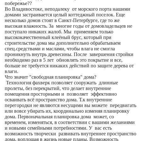
побережье??
Во Владивостоке, неподалеку от морского порта нашими
домами застраивается целый коттеджный поселок. Еще
несколько домов стоят в Санкт-Петербурге, где то же
высокая влажность. За многие годы от домовладельцев не
поступало никаких жалоб. Мы применяем только
высококачественный клеёный брус, который при
строительстве дома мы дополнительно обрабатываем
спец.средствами и маслами, чтобы влага не смогла
проникнуть внутрь древесины. После завершения стройки
необходимо раз в 5 лет обновлять это покрытие и все,
больше не требуется никаких действий по защите дерева от
влаги.
Что значит "свободная планировка" дома?
Технология фахверк позволяет сооружать длинные
пролеты, без перекрытий, что делает внутренние
помещения просторными и позволяет эффективно
осваивать всё пространство дома. Т.к внутренние
перегородки не являются несущими вы можете передвигать
или вовсе убирать их, координально изменяя планировку
дома. Первоначальная планировка дома может, со
временем, изменяться, в соответствии с вашими желаниями
и новыми семейными потребностями. У вас есть
возможность творчески развивать внутреннее пространство
дома, воплощая в жизнь новые планы. Возможность