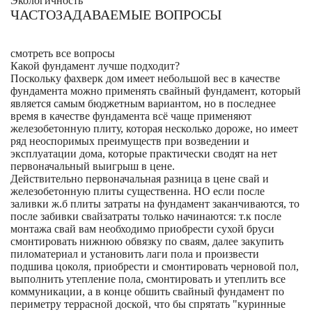
Экологичность
ЧАСТОЗАДАВАЕМЫЕ ВОПРОСЫ
смотреть все вопросы
Какой фундамент лучше подходит?
Поскольку фахверк дом имеет небольшой вес в качестве
фундамента можно применять свайный фундамент, который
является самым бюджетным вариантом, но в последнее
время в качестве фундамента всё чаще применяют
железобетонную плиту, которая несколько дороже, но имеет
ряд неоспоримых преимуществ при возведении и
эксплуатации дома, которые практически сводят на нет
первоначальный выигрыш в цене.
Действительно первоначальная разница в цене свай и
железобетонную плиты существенна. НО если после
заливки ж.б плиты затраты на фундамент заканчиваются, то
после забивки свайзатраты только начинаются: т.к после
монтажа свай вам необходимо приобрести сухой бруси
смонтировать нижнюю обвязку по сваям, далее закупить
пиломатериал и установить лаги пола и произвести
подшива цоколя, приобрести и смонтировать черновой пол,
выполнить утепление пола, смонтировать и утеплить все
коммуникации, а в конце обшить свайный фундамент по
периметру террасной доской, что бы спрятать "куринные