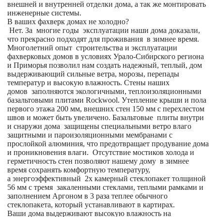
внешней и внутренней отделки дома, а так же монтировать
инженерные системы.
В ваших фахверк домах не холодно?
Нет. За многие годы эксплуатации наши дома доказали,
что прекрасно подходят для проживания в зимнее время.
Многолетний опыт строительства и эксплуатации
фахверковых домов в условиях Урало-Сибирского региона
и Приморья позволил нам создать надежный, теплый, дом
выдерживающий сильные ветра, морозы, перепады
температур и высокую влажность. Стены наших
домов заполняются экологичными, теплоизоляционными
базальтовыми плитами Rockwool. Утепление крыши и пола
первого этажа 200 мм, внешних стен 150 мм с перехлестом
швов и может быть увеличено. Базальтовые плиты внутри
и снаружи дома защищены специальными ветро влаго
защитными и пароизоляционными мембранами с
прослойкой алюминия, что предотвращает продувание дома
и проникновения влаги. Отсутствие мостиков холода и
герметичность стен позволяют нашему дому в зимнее
время сохранять комфортную температуру,
а энергоэффективный 2х камерный стеклопакет толщиной
56 мм с тремя закаленными стеклами, теплыми рамками и
заполнением Аргоном в 3 раза теплее обычного
стеклопакета, который устанавливают в картирах.
Ваши дома выдерживают высокую влажность на