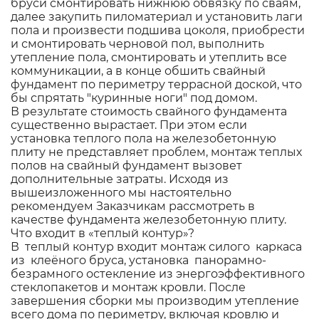
бруси смонтировать нижнюю обвязку по сваям,
далее закупить пиломатериал и установить лаги
пола и произвести подшива цоколя, приобрести
и смонтировать черновой пол, выполнить
утепление пола, смонтировать и утеплить все
коммуникации, а в конце обшить свайный
фундамент по периметру террасной доской, что
бы спрятать "куринные ноги" под домом.
В результате стоимость свайного фундамента
существенно вырастает. При этом если
установка теплого пола на железобетонную
плиту не представляет проблем, монтаж теплых
полов на свайный фундамент вызовет
дополнительные затраты. Исходя из
вышеизложенного мы настоятельно
рекомендуем Заказчикам рассмотреть в
качестве фундамента железобетонную плиту.
Что входит в «теплый контур»?
В теплый контур входит монтаж силого каркаса
из клеёного бруса, установка панорамно-
безрамного остекление из энергоэффективного
стеклопакетов и монтаж кровли. После
завершения сборки мы производим утепление
всего дома по периметру, включая кровлю и