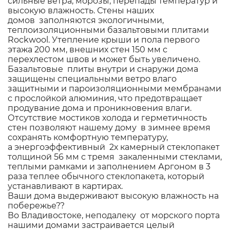
сильные ветра, морозы, перепады температур и
высокую влажность. Стены наших
домов заполняются экологичными,
теплоизоляционными базальтовыми плитами
Rockwool. Утепление крыши и пола первого
этажа 200 мм, внешних стен 150 мм с
перехлестом швов и может быть увеличено.
Базальтовые плиты внутри и снаружи дома
защищены специальными ветро влаго
защитными и пароизоляционными мембранами
с прослойкой алюминия, что предотвращает
продувание дома и проникновения влаги.
Отсутствие мостиков холода и герметичность
стен позволяют нашему дому в зимнее время
сохранять комфортную температуру,
а энергоэффективный 2х камерный стеклопакет
толщиной 56 мм с тремя закаленными стеклами,
теплыми рамками и заполнением Аргоном в 3
раза теплее обычного стеклопакета, который
устанавливают в картирах.
Ваши дома выдерживают высокую влажность на
побережье??
Во Владивостоке, неподалеку от морского порта
нашими домами застраивается целый