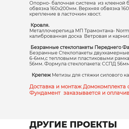
Опорно- балочная система из клееной б
обвязка 160х200мм. Верхняя обвязка 1
крепление в ласточкин хвост.
Кровля.
Металлочерепица МП Трамонтана- NormanM
калиброванная доска Ветровая и карни
Безрамные стеклопакеты Переднего Фа
Безрамные Стеклопакеты двухкамерные,
6-6мм,с тепловыми пластиковыми рамками
56мм. Формула стеклопакета: CСПД 56мм (
Крепеж
Метизы для стяжки силового к
Доставка и монтаж Домокомплекта 
Фундамент заказывается и оплачив
ДРУГИЕ ПРОЕКТЫ