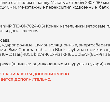
алки с запилом в чашку: Угловые столбы 280х280 мм
60х240мм. Межэтажные перекрытия -сдвоенные балки
P (ПЭ-01-7024-0.5) Конек, капельники,ветровые пла
зная доска клееная
сада.
 ударопрочные, шумоизоляционные, энергосберегаю
 18мм Chromatech Ultra Black, глубина герметизаци
8VLtTзак)-18CUbl&Ar-(6ExViзак)-18CUbl&Ar-(6LPPrT з
аркаса(шпильки оцинкованные и шурупы-глухари)в к
оплачиваются дополнительно.
ается дополнительно.