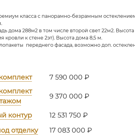
ремиум класса с панорамно-безрамным остекление
я.
ь дома 288м2 в том числе второй свет 22м2. Высота 1э
 кровли к стене 2эт). Высота дома 8,5 м.
опакеты переднего фасада, возможно доп. остеклен
комплект
7 590 000 ₽
комплект
9 370 000 ₽
нтажом
ый контур
12 531 750 ₽
од отделку
17 083 000 ₽