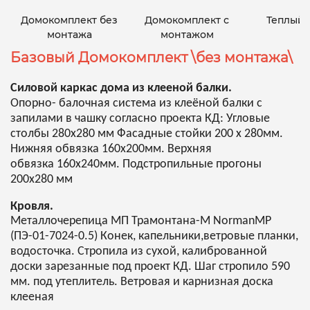
Домокомплект без
Домокомплект с
Теплый 
монтажа
монтажом
Базовый Домокомплект \без монтажа\
Силовой каркас дома из клееной балки.
Опорно- балочная система из клеёной балки с
запилами в чашку согласно проекта КД: Угловые
столбы 280х280 мм Фасадные стойки 200 х 280мм.
Нижняя обвязка 160х200мм. Верхняя
обвязка 160х240мм. Подстропильные прогоны
200х280 мм
Кровля.
Металлочерепица МП Трамонтана-M NormanMP
(ПЭ-01-7024-0.5) Конек, капельники,ветровые планки,
водосточка. Стропила из сухой, калиброванной
доски зарезанные под проект КД. Шаг стропило 590
мм. под утеплитель. Ветровая и карнизная доска
клееная