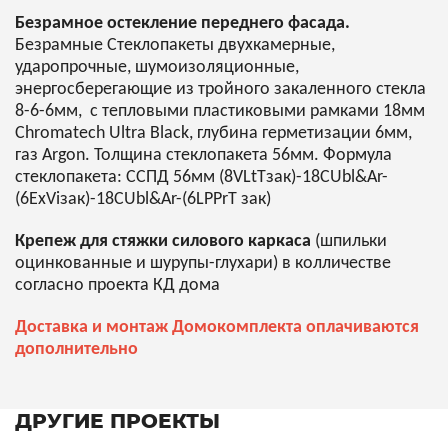
Безрамное остекление переднего фасада.
Безрамные Стеклопакеты двухкамерные,
ударопрочные, шумоизоляционные,
энергосберегающие из тройного закаленного стекла
8-6-6мм, с тепловыми пластиковыми рамками 18мм
Chromatech Ultra Black, глубина герметизации 6мм,
газ Argon. Толщина стеклопакета 56мм. Формула
стеклопакета: CСПД 56мм (8VLtTзак)-18CUbl&Ar-
(6ExViзак)-18CUbl&Ar-(6LPPrT зак)
Крепеж для стяжки силового каркаса
(шпильки
оцинкованные и шурупы-глухари) в колличестве
согласно проекта КД дома
Доставка и монтаж Домокомплекта оплачиваются
дополнительно
ДРУГИЕ ПРОЕКТЫ