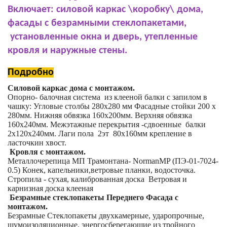
Включает: силовой каркас \коробку\ дома,
фасады с безрамными стеклопакетами,
установленные окна и дверь, утепленные
кровля и наружные стены.
Подробно
Силовой каркас дома с монтажом.
Опорно- балочная система из клееной балки с запилом в
чашку: Угловые столбы 280х280 мм Фасадные стойки 200 х
280мм. Нижняя обвязка 160х200мм. Верхняя обвязка
160х240мм. Межэтажные перекрытия -сдвоенные балки
2х120х240мм. Лаги пола 2эт 80х160мм крепление в
ласточкин хвост.
Кровля с монтажом.
Металлочерепица МП Трамонтана- NormanMP (ПЭ-01-7024-
0.5) Конек, капельники,ветровые планки, водосточка.
Стропила - сухая, калиброванная доска Ветровая и
карнизная доска клееная
Безрамные стеклопакеты Переднего Фасада с
монтажом.
Безрамные Стеклопакеты двухкамерные, ударопрочные,
шумоизоляционные, энергосберегающие из тройного