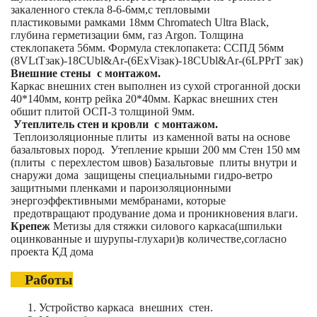
закаленного стекла 8-6-6мм,с тепловыми
пластиковыми рамками 18мм Chromatech Ultra Black,
глубина герметизации 6мм, газ Argon. Толщина
стеклопакета 56мм. Формула стеклопакета: CСПД 56мм
(8VLtTзак)-18CUbl&Ar-(6ExViзак)-18CUbl&Ar-(6LPPrT зак)
Внешние стены с монтажом.
Каркас внешних стен выполнен из сухой строганной доски
40*140мм, контр рейка 20*40мм. Каркас внешних стен
обшит плитой ОСП-3 толщиной 9мм.
Утеплитель стен и кровли с монтажом.
Теплоизоляционные плиты из каменной ваты на основе
базальтовых пород. Утепление крыши 200 мм Стен 150 мм
(плиты с перехлестом швов) Базальтовые плиты внутри и
снаружи дома защищены специальными гидро-ветро
защитными пленками и пароизоляционными
энергоэффективными мембранами, которые
предотвращают продувание дома и проникновения влаги.
Крепеж
Метизы для стяжки силового каркаса(шпильки
оцинкованные и шурупы-глухари)в количестве,согласно
проекта КД дома
Работы
Устройство каркаса внешних стен.