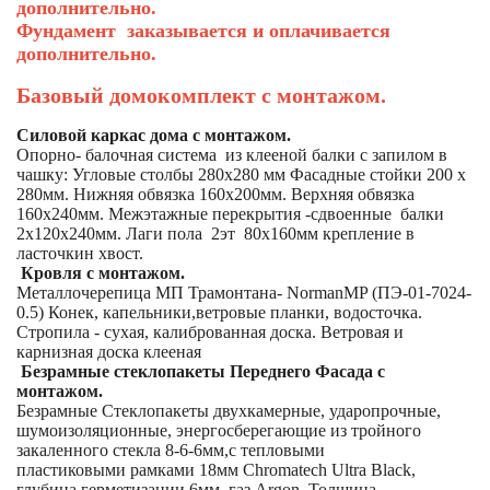
дополнительно.
Фундамент заказывается и оплачивается
дополнительно.
Базовый домокомплект с монтажом.
Силовой каркас дома с монтажом.
Опорно- балочная система из клееной балки с запилом в
чашку: Угловые столбы 280х280 мм Фасадные стойки 200 х
280мм. Нижняя обвязка 160х200мм. Верхняя обвязка
160х240мм. Межэтажные перекрытия -сдвоенные балки
2х120х240мм. Лаги пола 2эт 80х160мм крепление в
ласточкин хвост.
Кровля с монтажом.
Металлочерепица МП Трамонтана- NormanMP (ПЭ-01-7024-
0.5) Конек, капельники,ветровые планки, водосточка.
Стропила - сухая, калиброванная доска. Ветровая и
карнизная доска клееная
Безрамные стеклопакеты Переднего Фасада с
монтажом.
Безрамные Стеклопакеты двухкамерные, ударопрочные,
шумоизоляционные, энергосберегающие из тройного
закаленного стекла 8-6-6мм,с тепловыми
пластиковыми рамками 18мм Chromatech Ultra Black,
глубина герметизации 6мм, газ Argon. Толщина