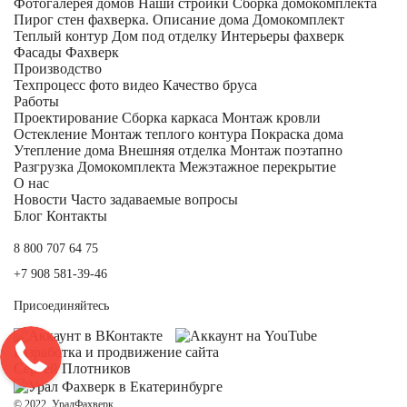
Фотогалерея домов
Наши стройки
Сборка домокомплекта
Пирог стен фахверка.
Описание дома
Домокомплект
Теплый контур
Дом под отделку
Интерьеры фахверк
Фасады Фахверк
Производство
Техпроцесс фото видео
Качество бруса
Работы
Проектирование
Сборка каркаса
Монтаж кровли
Остекление
Монтаж теплого контура
Покраска дома
Утепление дома
Внешняя отделка
Монтаж поэтапно
Разгрузка Домокомплекта
Межэтажное перекрытие
О нас
Новости
Часто задаваемые вопросы
Блог
Контакты
8 800 707 64 75
+7 908 581-39-46
Присоединяйтесь
Разработка и
продвижение сайта
Сергей Плотников
© 2022, УралФахверк