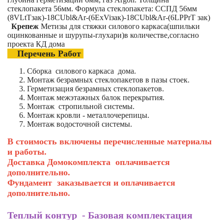
стеклопакета 56мм. Формула стеклопакета: CСПД 56мм
(8VLtTзак)-18CUbl&Ar-(6ExViзак)-18CUbl&Ar-(6LPPrT зак)
Крепеж
Метизы для стяжки силового каркаса(шпильки
оцинкованные и шурупы-глухари)в количестве,согласно
проекта КД дома
Перечень Работ
Сборка силового каркаса дома.
Монтаж безрамных стеклопакетов в пазы стоек.
Герметизация безрамных стеклопакетов.
Монтаж межэтажных балок перекрытия.
Монтаж стропильной системы.
Монтаж кровли - металлочерепицы.
Монтаж водосточной системы.
В стоимость включены перечисленные материалы
и работы.
Доставка Домокомплекта оплачивается
дополнительно.
Фундамент заказывается и оплачивается
дополнительно.
Теплый контур - Базовая комплектация