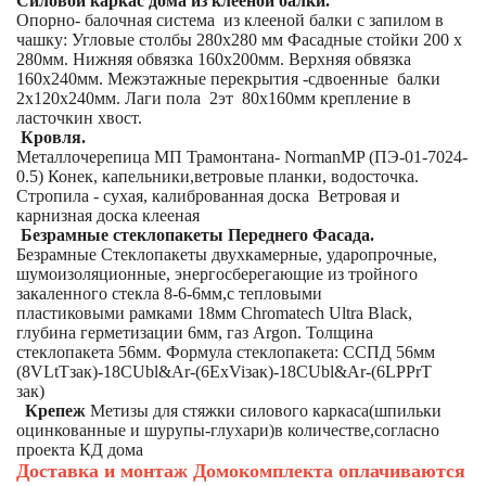
Силовой каркас дома из клееной балки.
Опорно- балочная система из клееной балки с запилом в
чашку: Угловые столбы 280х280 мм Фасадные стойки 200 х
280мм. Нижняя обвязка 160х200мм. Верхняя обвязка
160х240мм. Межэтажные перекрытия -сдвоенные балки
2х120х240мм. Лаги пола 2эт 80х160мм крепление в
ласточкин хвост.
Кровля.
Металлочерепица МП Трамонтана- NormanMP (ПЭ-01-7024-
0.5) Конек, капельники,ветровые планки, водосточка.
Стропила - сухая, калиброванная доска Ветровая и
карнизная доска клееная
Безрамные стеклопакеты Переднего Фасада.
Безрамные Стеклопакеты двухкамерные, ударопрочные,
шумоизоляционные, энергосберегающие из тройного
закаленного стекла 8-6-6мм,с тепловыми
пластиковыми рамками 18мм Chromatech Ultra Black,
глубина герметизации 6мм, газ Argon. Толщина
стеклопакета 56мм. Формула стеклопакета: CСПД 56мм
(8VLtTзак)-18CUbl&Ar-(6ExViзак)-18CUbl&Ar-(6LPPrT
зак)
Крепеж
Метизы для стяжки силового каркаса(шпильки
оцинкованные и шурупы-глухари)в количестве,согласно
проекта КД дома
Доставка и монтаж Домокомплекта оплачиваются