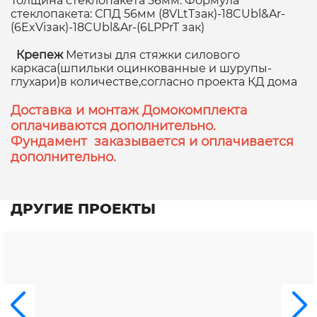
Толщина стеклопакета 56мм. Формула
стеклопакета: СПД 56мм (8VLtTзак)-18CUbl&Ar-
(6ExViзак)-18CUbl&Ar-(6LPPrT зак)
Крепеж
Метизы для стяжки силового
каркаса(шпильки оцинкованные и шурупы-
глухари)в количестве,согласно проекта КД дома
Доставка и монтаж Домокомплекта
оплачиваются дополнительно.
Фундамент заказывается и оплачивается
дополнительно.
ДРУГИЕ ПРОЕКТЫ